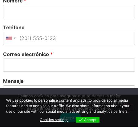
Nombre
*
Teléfono
Correo electrónico
*
Mensaje
Usamos cookies para asegurar que te damos la mejor
We use cookies to personalise content and ads, to provide social media
experiencia en nuestra web. Si continúas usando este sitio,
features and to analyse our traffic. We also share information about your
asumiremos que estás de acuerdo con ello.
use of our site with our social media, advertising and analytics partners.
Aceptar
Cookies settings
Accept
Cookies settings